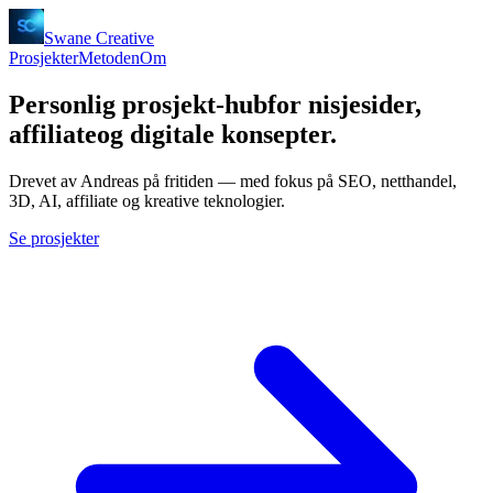
Swane
Creative
Prosjekter
Metoden
Om
Personlig prosjekt-hub
for nisjesider,
affiliate
og digitale konsepter.
Drevet av Andreas på fritiden — med fokus på SEO, netthandel,
3D, AI, affiliate og kreative teknologier.
Se prosjekter