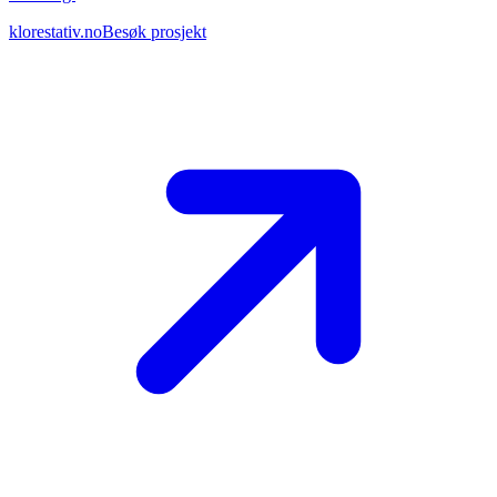
klorestativ.no
Besøk prosjekt