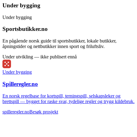
Under bygging
Under bygging
Sportsbutikker.no
En pågående norsk guide til sportsbutikker, lokale butikker,
åpningstider og nettbutikker innen sport og friluftsliv.
Under utvikling — ikke publisert ennå
Under bygging
Spilleregler.no
En norsk regelbase for kortspill, terningspill, selskapsleker og
brettspill — bygget for raske svar, tydelige regler og trygg kildebruk.
spilleregler.no
Besøk prosjekt