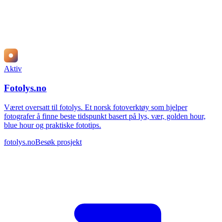
Aktiv
Fotolys.no
Været oversatt til fotolys. Et norsk fotoverktøy som hjelper
fotografer å finne beste tidspunkt basert på lys, vær, golden hour,
blue hour og praktiske fototips.
fotolys.no
Besøk prosjekt