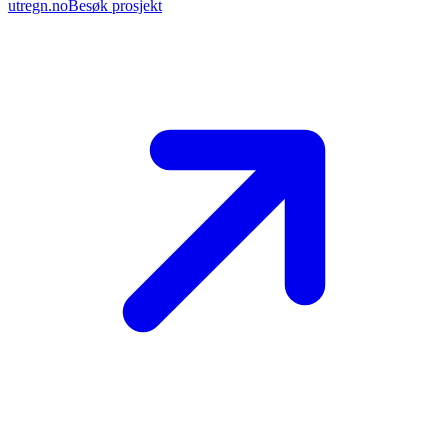
utregn.no
Besøk prosjekt