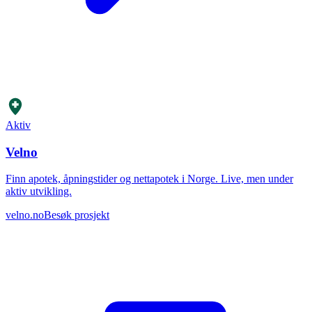
Aktiv
Velno
Finn apotek, åpningstider og nettapotek i Norge. Live, men under
aktiv utvikling.
velno.no
Besøk prosjekt